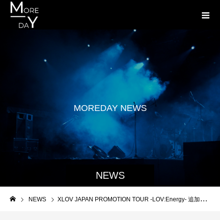
M
O
R
E
D
A
Y
N
E
W
S
NEWS
NEWS
XLOV JAPAN PROMOTION TOUR -LOV:Energy- 追加イベント及び公演に関するお知らせ